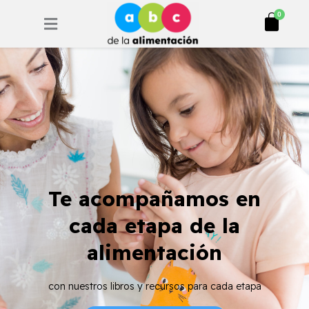
Ir
Cart
0
al
contenido
Te acompañamos en
cada etapa de la
alimentación
con nuestros libros y recursos para cada etapa