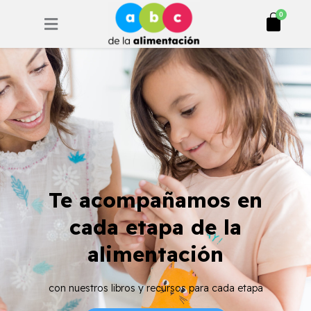
Ir
Cart
0
al
contenido
Te acompañamos en
cada etapa de la
alimentación
con nuestros libros y recursos para cada etapa