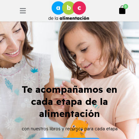
Ir
Cart
0
al
contenido
Te acompañamos en
cada etapa de la
alimentación
con nuestros libros y recursos para cada etapa