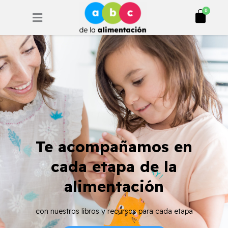
Ir
Cart
0
al
contenido
Te acompañamos en
cada etapa de la
alimentación
con nuestros libros y recursos para cada etapa