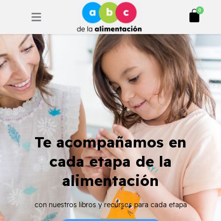
Ir
Cart
0
al
contenido
Te acompañamos en
cada etapa de la
alimentación
con nuestros libros y recursos para cada etapa