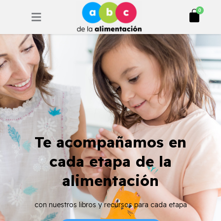
Ir
Cart
0
al
contenido
Te acompañamos en
cada etapa de la
alimentación
con nuestros libros y recursos para cada etapa