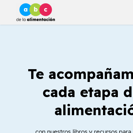
Ir
al
contenido
Te acompañam
cada etapa d
alimentaci
con nuestros libros y recursos par