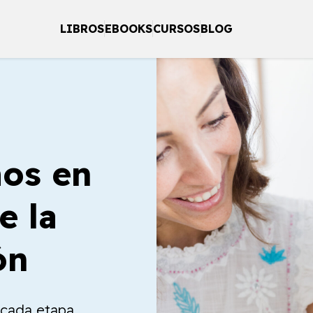
LIBROS
EBOOKS
CURSOS
BLOG
os en
e la
ón
a cada etapa