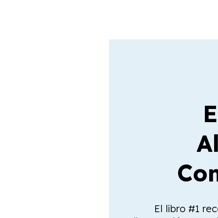
E
A
Com
El libro #1 re