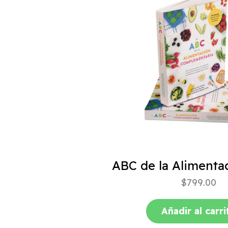
$
799.00
Añadir al carri