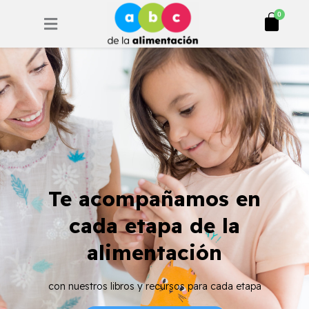
Ir
Cart
0
al
contenido
Te acompañamos en
cada etapa de la
alimentación
con nuestros libros y recursos para cada etapa