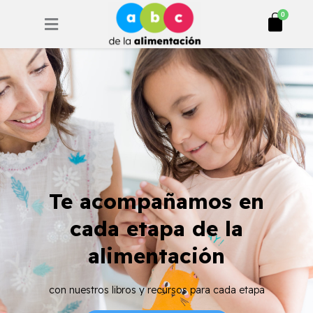
Ir
Cart
0
al
contenido
Te acompañamos en
cada etapa de la
alimentación
con nuestros libros y recursos para cada etapa