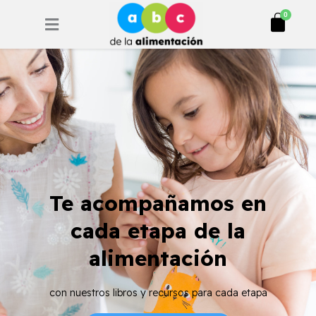
Ir
Cart
0
al
contenido
Te acompañamos en
cada etapa de la
alimentación
con nuestros libros y recursos para cada etapa