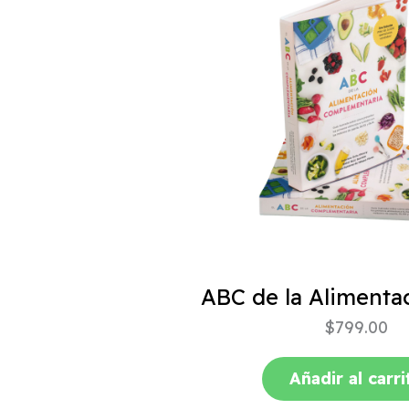
$
799.00
Añadir al carri