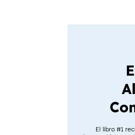
E
A
Com
El libro #1 re