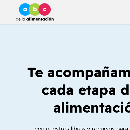
Ir
al
contenido
Te acompañam
cada etapa d
alimentaci
con nuestros libros y recursos par