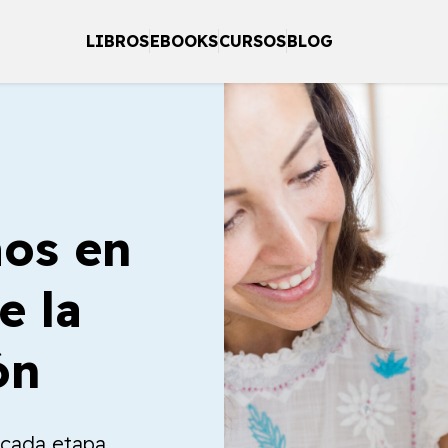
LIBROS
EBOOKS
CURSOS
BLOG
os en
e la
ón
a cada etapa