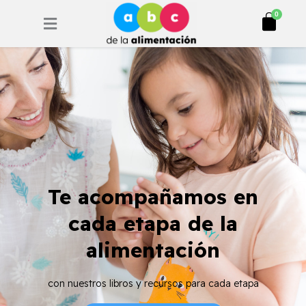
Ir
Cart
0
al
contenido
Te acompañamos en
cada etapa de la
alimentación
con nuestros libros y recursos para cada etapa