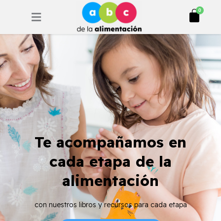
Ir
Cart
0
al
contenido
Te acompañamos en
cada etapa de la
alimentación
con nuestros libros y recursos para cada etapa