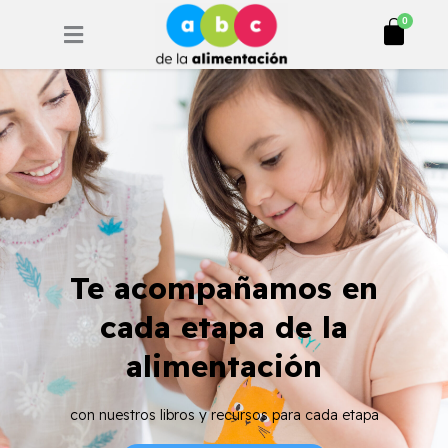
Ir
Cart
0
al
contenido
Te acompañamos en
cada etapa de la
alimentación
con nuestros libros y recursos para cada etapa