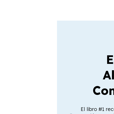
E
A
Com
El libro #1 re