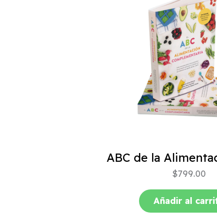
$
799.00
Añadir al carri