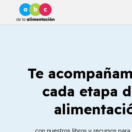
Ir
al
contenido
Te acompañam
cada etapa d
alimentaci
con nuestros libros y recursos par