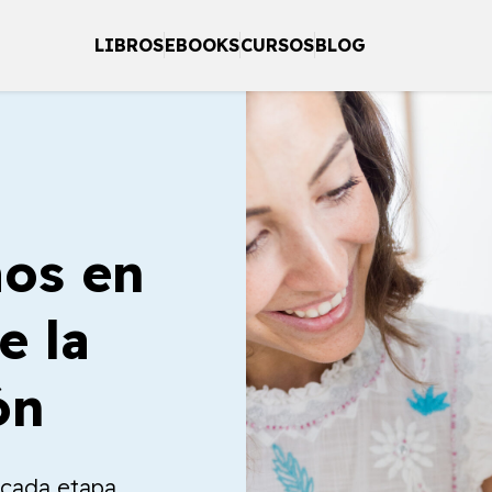
LIBROS
EBOOKS
CURSOS
BLOG
os en
e la
ón
a cada etapa