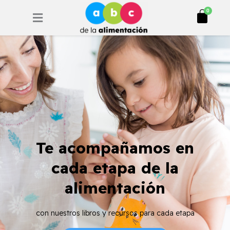
Ir
Cart
0
al
contenido
Te acompañamos en
cada etapa de la
alimentación
con nuestros libros y recursos para cada etapa