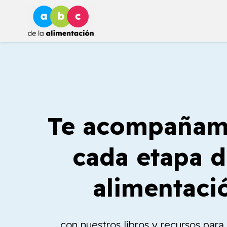
Ir
al
contenido
Te acompañam
cada etapa d
alimentaci
con nuestros libros y recursos par