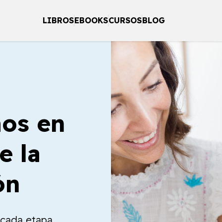
LIBROS
EBOOKS
CURSOS
BLOG
os en
e la
ón
a cada etapa