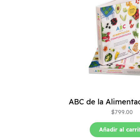
$
799.00
Añadir al carri