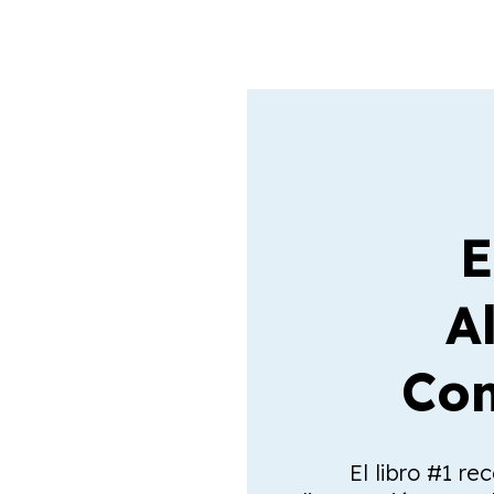
E
A
Com
El libro #1 re