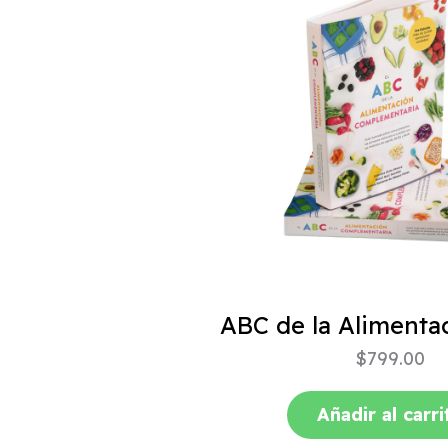
$
799.00
Añadir al carri