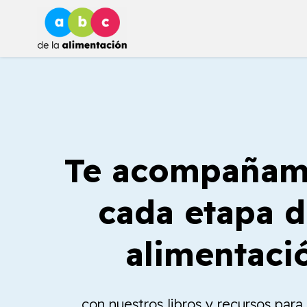
Ir
al
contenido
Te acompañam
cada etapa d
alimentaci
con nuestros libros y recursos par