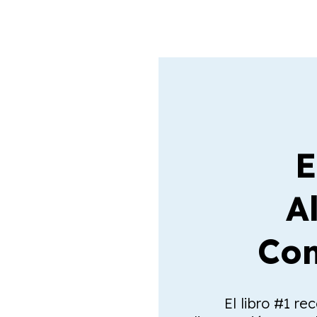
E
A
Com
El libro #1 re