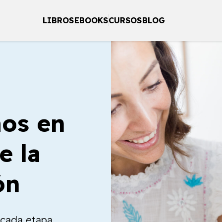
LIBROS
EBOOKS
CURSOS
BLOG
os en
e la
ón
a cada etapa