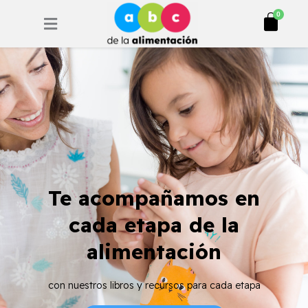
Ir
Cart
0
al
contenido
Te acompañamos en
cada etapa de la
alimentación
con nuestros libros y recursos para cada etapa