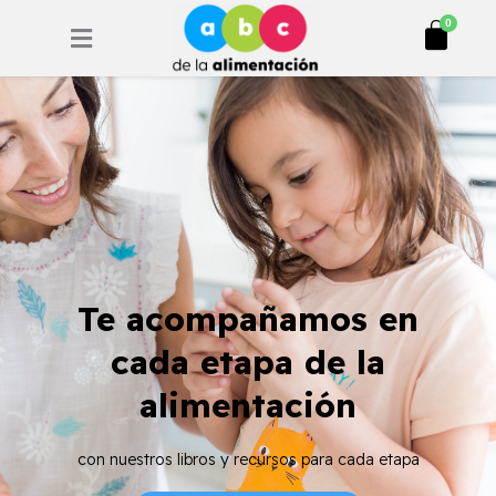
Ir
Cart
0
al
contenido
Te acompañamos en
cada etapa de la
alimentación
con nuestros libros y recursos para cada etapa