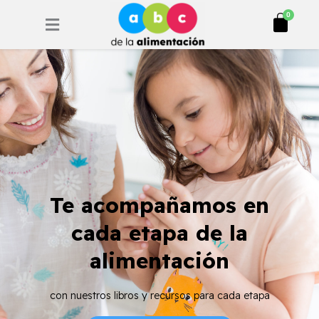
Ir
Cart
0
al
contenido
Te acompañamos en
cada etapa de la
alimentación
con nuestros libros y recursos para cada etapa