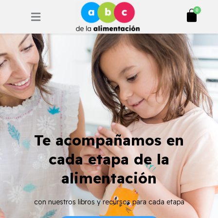
Ir
Cart
0
al
contenido
Te acompañamos en
cada etapa de la
alimentación
con nuestros libros y recursos para cada etapa