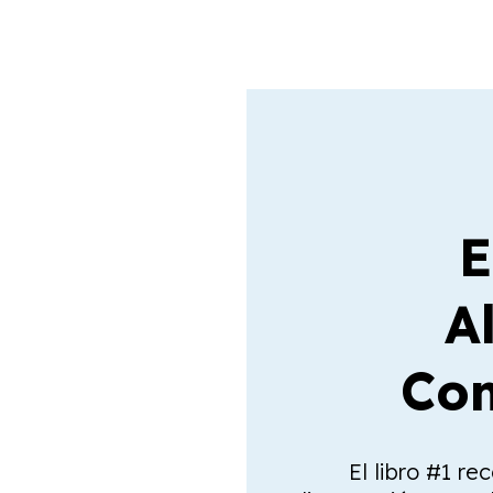
E
A
Com
El libro #1 re