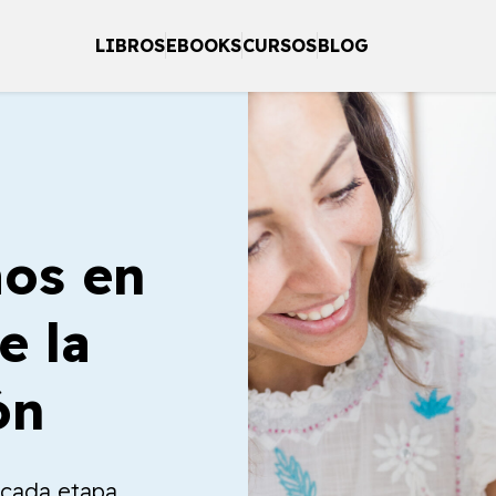
LIBROS
EBOOKS
CURSOS
BLOG
os en
e la
ón
a cada etapa