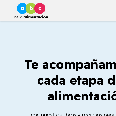
Ir
al
contenido
Te acompañam
cada etapa d
alimentaci
con nuestros libros y recursos par