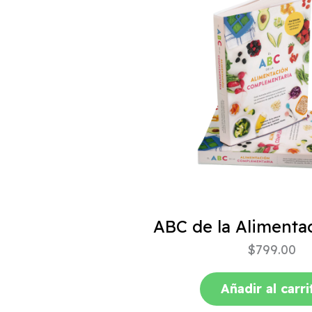
$
799.00
Añadir al carri