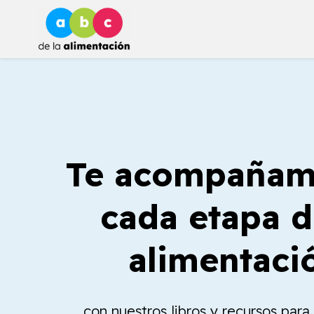
Ir
al
contenido
Te acompañam
cada etapa d
alimentaci
con nuestros libros y recursos par