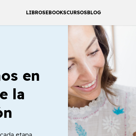
LIBROS
EBOOKS
CURSOS
BLOG
os en
e la
ón
a cada etapa