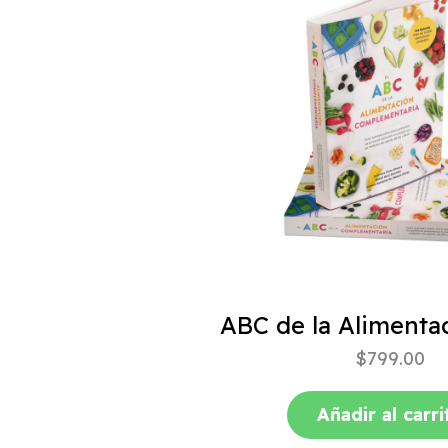
$
799.00
Añadir al carri