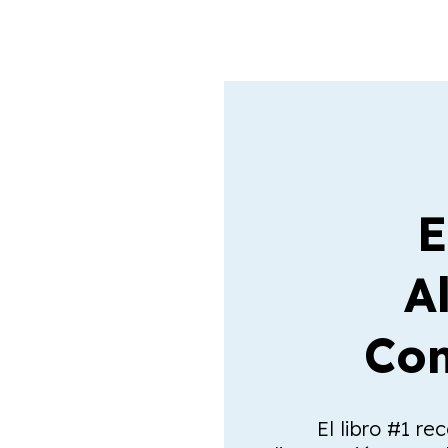
E
A
Com
El libro #1 re