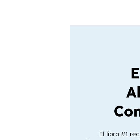
E
A
Com
El libro #1 re