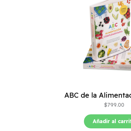
$
799.00
Añadir al carri