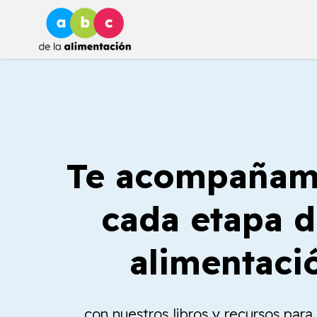
Ir
al
contenido
Te acompañam
cada etapa d
alimentaci
con nuestros libros y recursos par