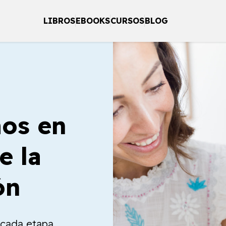
LIBROS
EBOOKS
CURSOS
BLOG
os en
e la
ón
a cada etapa