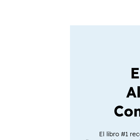
E
A
Com
El libro #1 re