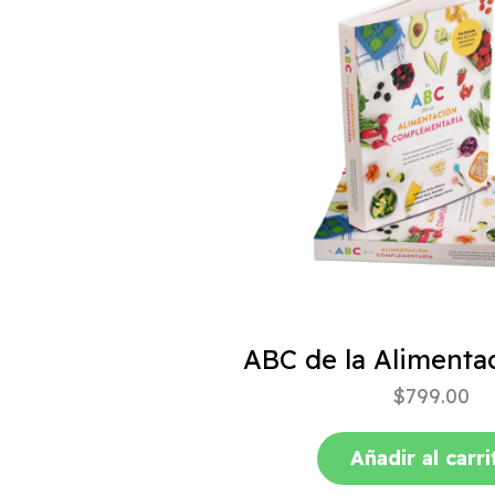
$
799.00
Añadir al carri