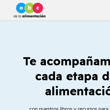
Ir
al
contenido
Te acompañam
cada etapa d
alimentaci
con nuestros libros y recursos par