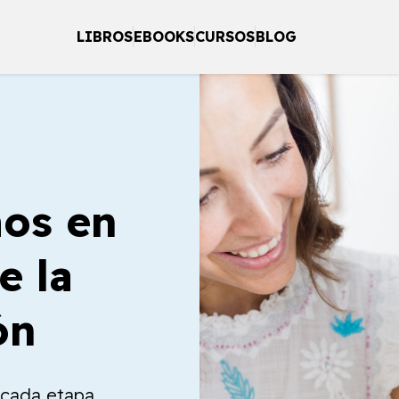
LIBROS
EBOOKS
CURSOS
BLOG
os en
e la
ón
a cada etapa