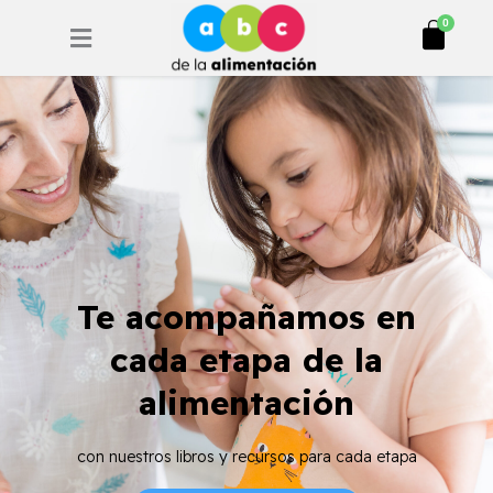
Ir
Cart
0
al
contenido
Te acompañamos en
cada etapa de la
alimentación
con nuestros libros y recursos para cada etapa