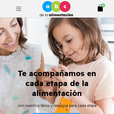
Ir
Cart
0
al
contenido
Te acompañamos en
cada etapa de la
alimentación
con nuestros libros y recursos para cada etapa