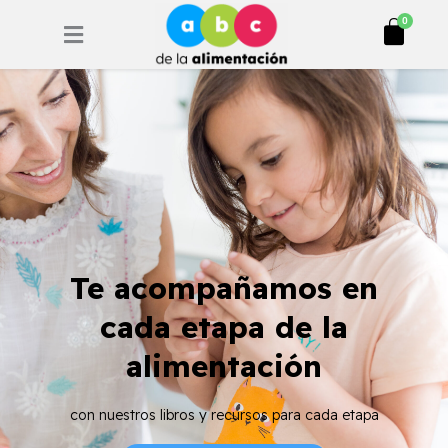
Ir
Cart
0
al
contenido
Te acompañamos en
cada etapa de la
alimentación
con nuestros libros y recursos para cada etapa