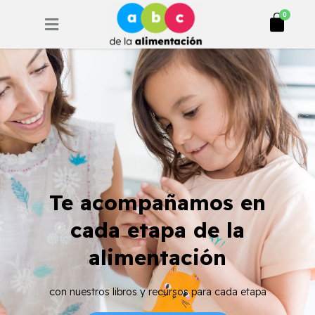
Ir
Cart
0
al
contenido
Te acompañamos en
cada etapa de la
alimentación
con nuestros libros y recursos para cada etapa