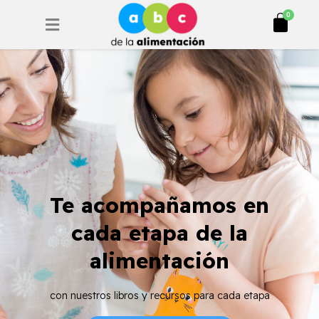
Ir
Cart
0
al
contenido
Te acompañamos en
cada etapa de la
alimentación
con nuestros libros y recursos para cada etapa