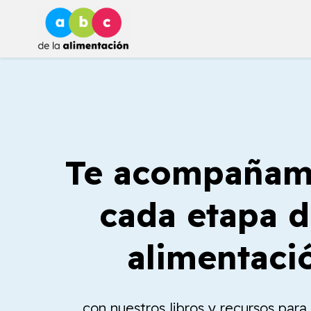
Ir
al
contenido
Te acompañam
cada etapa d
alimentaci
con nuestros libros y recursos par