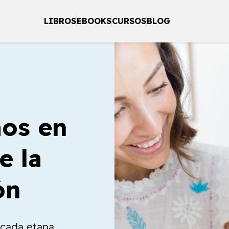
LIBROS
EBOOKS
CURSOS
BLOG
os en
e la
ón
a cada etapa