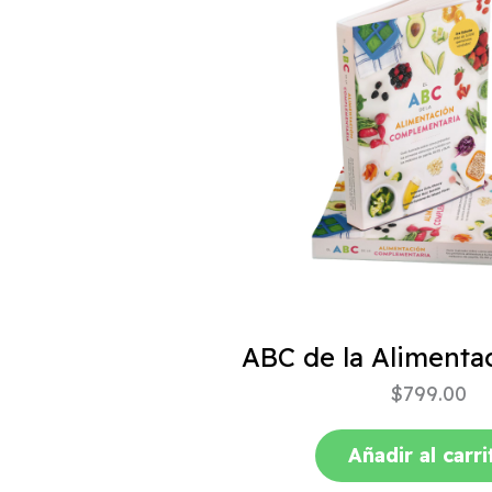
$
799.00
Añadir al carri