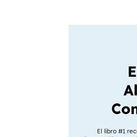
E
A
Com
El libro #1 re