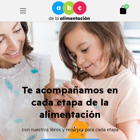
Ir
Cart
0
al
contenido
Te acompañamos en
cada etapa de la
alimentación
con nuestros libros y recursos para cada etapa