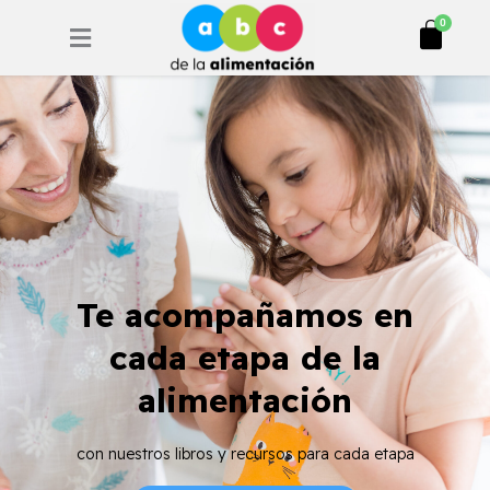
Ir
Cart
0
al
contenido
Te acompañamos en
cada etapa de la
alimentación
con nuestros libros y recursos para cada etapa