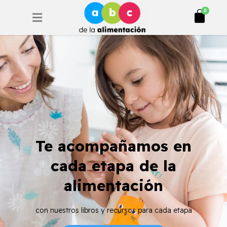
Ir
Cart
0
al
contenido
Te acompañamos en
cada etapa de la
alimentación
con nuestros libros y recursos para cada etapa