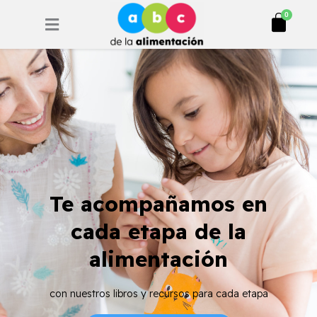
Ir
Cart
0
al
contenido
Te acompañamos en
cada etapa de la
alimentación
con nuestros libros y recursos para cada etapa