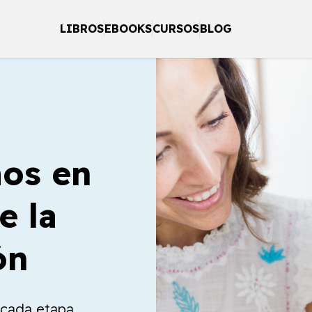
LIBROS
EBOOKS
CURSOS
BLOG
os en
e la
ón
a cada etapa