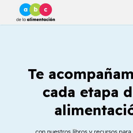
Ir
al
contenido
Te acompañam
cada etapa d
alimentaci
con nuestros libros y recursos par