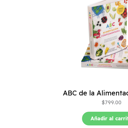
$
799.00
Añadir al carri