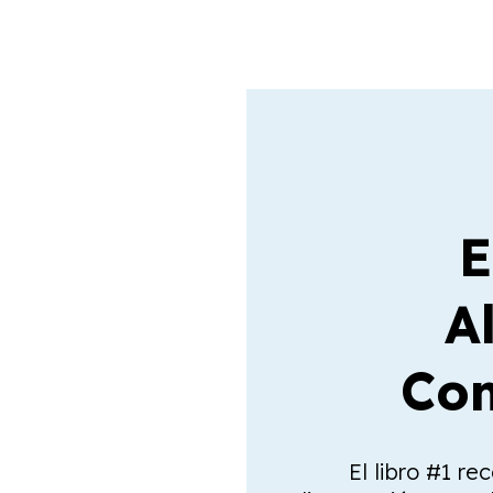
E
A
Com
El libro #1 re