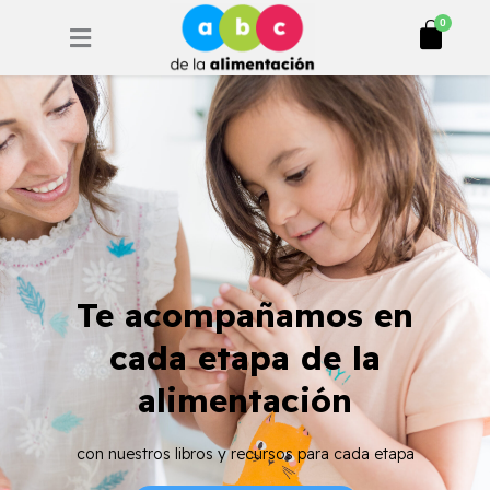
Ir
Cart
0
al
contenido
Te acompañamos en
cada etapa de la
alimentación
con nuestros libros y recursos para cada etapa