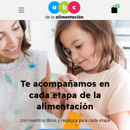
Ir
Cart
0
al
contenido
Te acompañamos en
cada etapa de la
alimentación
con nuestros libros y recursos para cada etapa