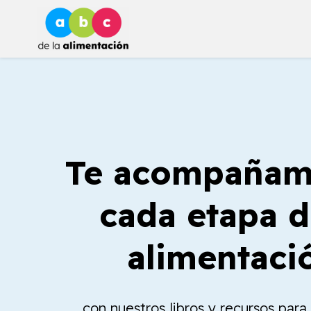
Ir
al
contenido
Te acompañam
cada etapa d
alimentaci
con nuestros libros y recursos par