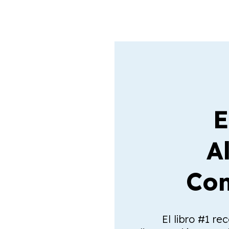
E
A
Com
El libro #1 re