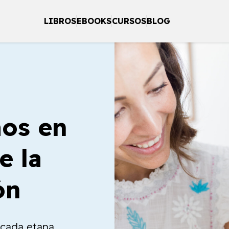
LIBROS
EBOOKS
CURSOS
BLOG
os en
e la
ón
a cada etapa