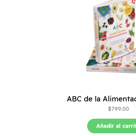
$
799.00
Añadir al carri