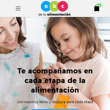
Ir
Cart
0
al
contenido
Te acompañamos en
cada etapa de la
alimentación
con nuestros libros y recursos para cada etapa