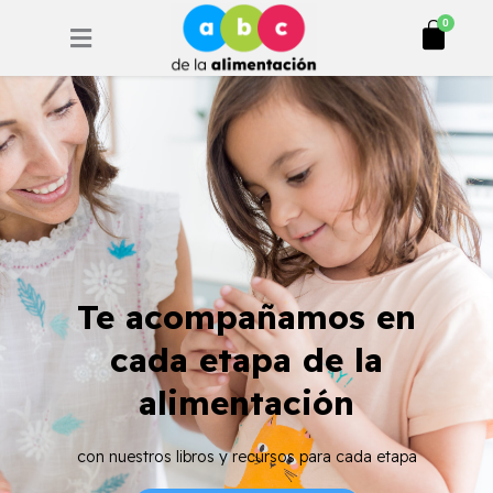
Ir
Cart
0
al
contenido
Te acompañamos en
cada etapa de la
alimentación
con nuestros libros y recursos para cada etapa