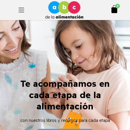
Ir
Cart
0
al
contenido
Te acompañamos en
cada etapa de la
alimentación
con nuestros libros y recursos para cada etapa