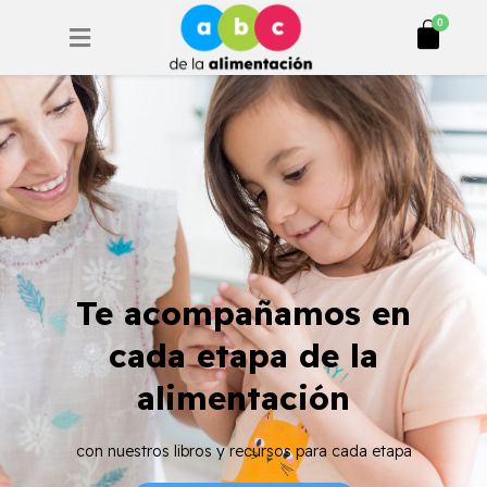
Ir
Cart
0
al
contenido
Te acompañamos en
cada etapa de la
alimentación
con nuestros libros y recursos para cada etapa