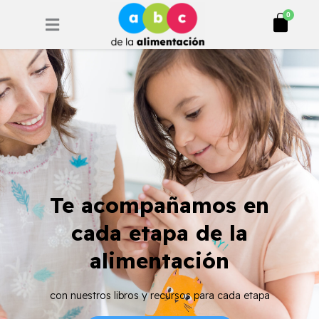
Ir
Cart
0
al
contenido
Te acompañamos en
cada etapa de la
alimentación
con nuestros libros y recursos para cada etapa