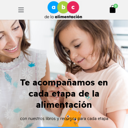
Ir
Cart
0
al
contenido
Te acompañamos en
cada etapa de la
alimentación
con nuestros libros y recursos para cada etapa