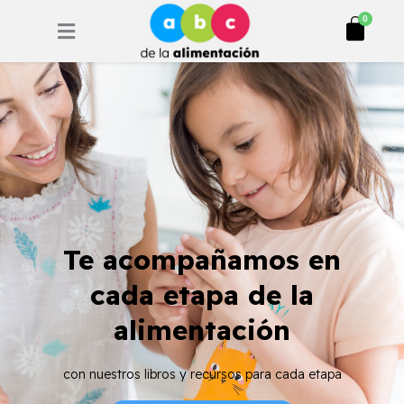
Ir
Cart
0
al
contenido
Te acompañamos en
cada etapa de la
alimentación
con nuestros libros y recursos para cada etapa