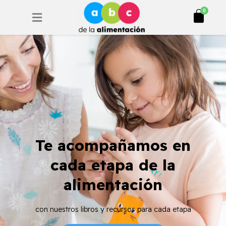
Ir
Cart
0
al
contenido
Te acompañamos en
cada etapa de la
alimentación
con nuestros libros y recursos para cada etapa