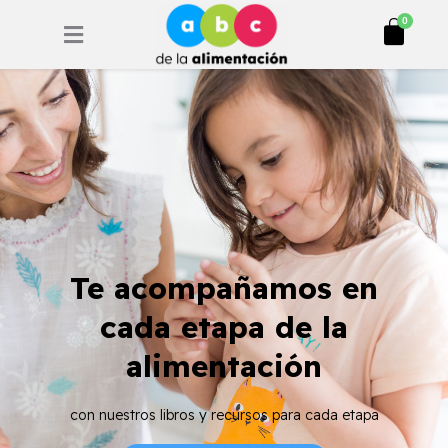
Ir
Cart
0
al
contenido
Te acompañamos en
cada etapa de la
alimentación
con nuestros libros y recursos para cada etapa