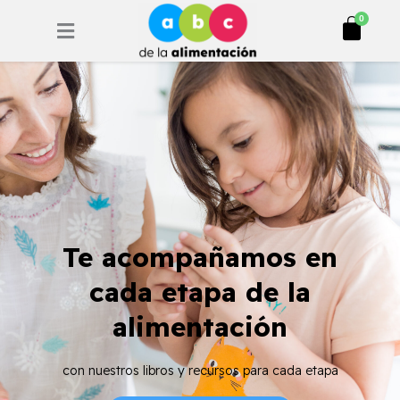
Ir
Cart
0
al
contenido
Te acompañamos en
cada etapa de la
alimentación
con nuestros libros y recursos para cada etapa